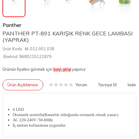
Panther
PANTHER PT-891 KARIŞIK RENK GECE LAMBASI
(YAPRAK)
Ürün Kodu:
M-012.001.038
Barkod:
8680215121879
Ürünün fiyatını görmek için
bayi girişi
yapınız
Yorum
Ürün Açıklaması
Tavsiye Et
İade K
4 LED
Otomatik sensörlü(Karanlık olduğunda otomatik olarak yanar.)
AC 220-240V /50-60Hz
İç mekan kullanmına uygundur.