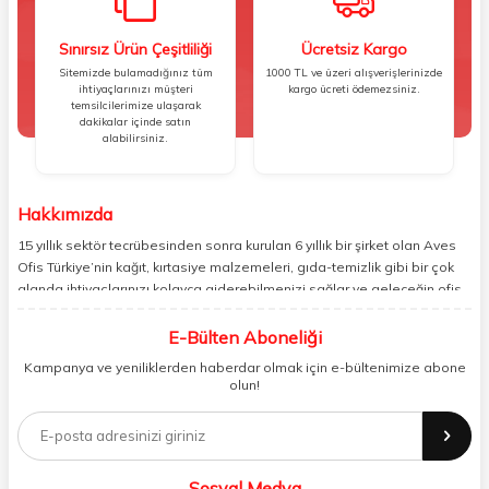
Sınırsız Ürün Çeşitliliği
Ücretsiz Kargo
Sitemizde bulamadığınız tüm
1000 TL ve üzeri alışverişlerinizde
ihtiyaçlarınızı müşteri
kargo ücreti ödemezsiniz.
temsilcilerimize ulaşarak
dakikalar içinde satın
alabilirsiniz.
Hakkımızda
15 yıllık sektör tecrübesinden sonra kurulan 6 yıllık bir şirket olan Aves
Ofis Türkiye’nin kağıt, kırtasiye malzemeleri, gıda-temizlik gibi bir çok
alanda ihtiyaçlarınızı kolayca giderebilmenizi sağlar ve geleceğin ofis
yönetimi rahatlığıyla bugünden tanışabilmenize olanak tanır. Ofisinizin
veya yaşam alanınızın tüm ihtiyaçlarını yüksek kalitedeki ürünleriyle
E-Bülten Aboneliği
gideren ve gelişmiş ağıyla sizi benzersiz bir süratle tanıştıran Aves ,
Kampanya ve yeniliklerden haberdar olmak için e-bültenimize abone
şirket ve işyeri yönetimini her zamankinden daha profesyonel bir hâle
olun!
getirir. Ev alışverişi, okul alışverişi ve işyeri alışverişi gibi ihtiyaçlarınızı
kolayca karşılayabileceğiniz Aves , kaliteli ürünleri minimum sürede
tedarik edebilmenizi sağlar.
Sosyal Medya