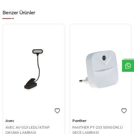
Benzer Ürünler
W
h
t
s
a
p
p
D
e
s
e
H
a
t
t
Avec
Panther
AVEC AV-013 LEDLİ KİTAP
PANTHER PT-233 SENSÖRLÜ
OKUMA LAMBASI
GECE LAMBASI