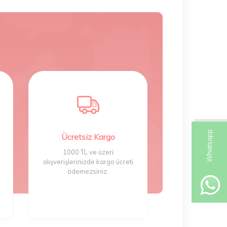
W
h
t
s
a
p
p
D
e
s
e
H
a
t
t
Ücretsiz Kargo
1000 TL ve üzeri
alışverişlerinizde kargo ücreti
ödemezsiniz.