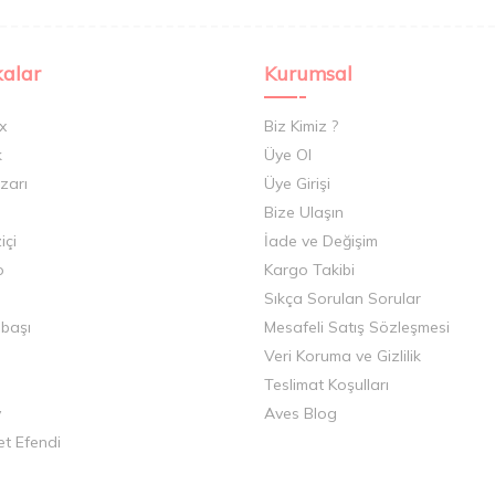
alar
Kurumsal
x
Biz Kimiz ?
k
Üye Ol
zarı
Üye Girişi
Bize Ulaşın
içi
İade ve Değişim
o
Kargo Takibi
Sıkça Sorulan Sorular
ıbaşı
Mesafeli Satış Sözleşmesi
Veri Koruma ve Gizlilik
Teslimat Koşulları
y
Aves Blog
t Efendi