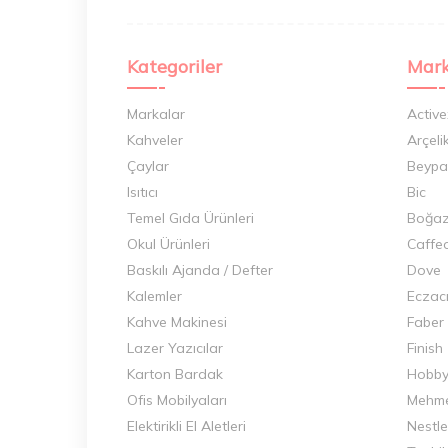
Kategoriler
Mark
Markalar
Active
Kahveler
Arçeli
Çaylar
Beypa
Isıtıcı
Bic
Temel Gıda Ürünleri
Boğaz
Okul Ürünleri
Caffe
Baskılı Ajanda / Defter
Dove
Kalemler
Eczac
Kahve Makinesi
Faber
Lazer Yazıcılar
Finish
Karton Bardak
Hobb
Ofis Mobilyaları
Mehme
Elektirikli El Aletleri
Nestle