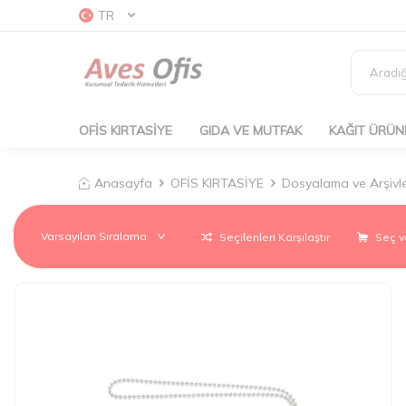
TR
OFİS KIRTASİYE
GIDA VE MUTFAK
KAĞIT ÜRÜN
Anasayfa
OFİS KIRTASİYE
Dosyalama ve Arşiv
Seçilenleri Karşılaştır
Seç v