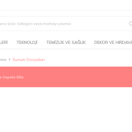
LERİ
TEKNOLOJİ
TEMİZLİK VE SAĞLIK
DEKOR VE HIRDAV
leme
Sunum Dosyaları
e Sepete Ekle