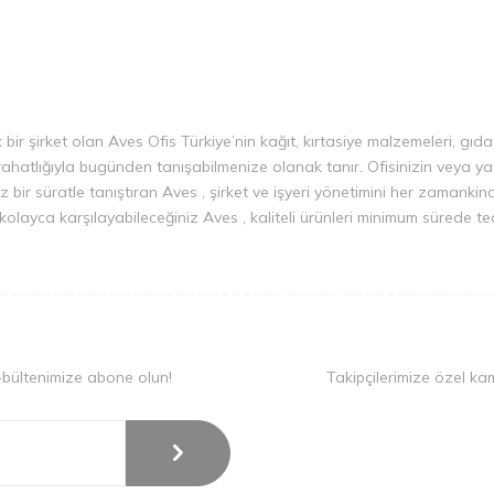
k bir şirket olan Aves Ofis Türkiye’nin kağıt, kırtasiye malzemeleri, gıda
rahatlığıyla bugünden tanışabilmenize olanak tanır. Ofisinizin veya yaş
z bir süratle tanıştıran Aves , şirket ve işyeri yönetimini her zamankind
nızı kolayca karşılayabileceğiniz Aves , kaliteli ürünleri minimum sürede t
-bültenimize abone olun!
Takipçilerimize özel ka