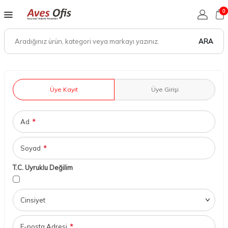
0
ARA
Üye Kayıt
Üye Girişi
Ad
*
Soyad
*
T.C. Uyruklu Değilim
Cinsiyet
E-posta Adresi
*