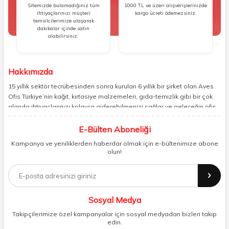
Sitemizde bulamadığınız tüm
1000 TL ve üzeri alışverişlerinizde
ihtiyaçlarınızı müşteri
kargo ücreti ödemezsiniz.
temsilcilerimize ulaşarak
dakikalar içinde satın
alabilirsiniz.
Hakkımızda
15 yıllık sektör tecrübesinden sonra kurulan 6 yıllık bir şirket olan Aves
Ofis Türkiye’nin kağıt, kırtasiye malzemeleri, gıda-temizlik gibi bir çok
alanda ihtiyaçlarınızı kolayca giderebilmenizi sağlar ve geleceğin ofis
yönetimi rahatlığıyla bugünden tanışabilmenize olanak tanır. Ofisinizin
veya yaşam alanınızın tüm ihtiyaçlarını yüksek kalitedeki ürünleriyle
E-Bülten Aboneliği
gideren ve gelişmiş ağıyla sizi benzersiz bir süratle tanıştıran Aves ,
Kampanya ve yeniliklerden haberdar olmak için e-bültenimize abone
şirket ve işyeri yönetimini her zamankinden daha profesyonel bir hâle
olun!
getirir. Ev alışverişi, okul alışverişi ve işyeri alışverişi gibi ihtiyaçlarınızı
kolayca karşılayabileceğiniz Aves , kaliteli ürünleri minimum sürede
tedarik edebilmenizi sağlar.
Sosyal Medya
Takipçilerimize özel kampanyalar için sosyal medyadan bizleri takip
edin.