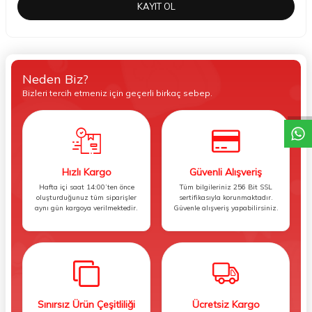
KAYIT OL
Neden Biz?
W
h
t
s
a
p
p
D
e
s
e
H
a
t
t
Bizleri tercih etmeniz için geçerli birkaç sebep.
Hızlı Kargo
Güvenli Alışveriş
Hafta içi saat 14:00’ten önce
Tüm bilgileriniz 256 Bit SSL
oluşturduğunuz tüm siparişler
sertifikasıyla korunmaktadır.
aynı gün kargoya verilmektedir.
Güvenle alışveriş yapabilirsiniz.
Sınırsız Ürün Çeşitliliği
Ücretsiz Kargo