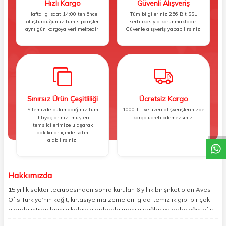
Hızlı Kargo
Güvenli Alışveriş
Hafta içi saat 14:00’ten önce
Tüm bilgileriniz 256 Bit SSL
oluşturduğunuz tüm siparişler
sertifikasıyla korunmaktadır.
aynı gün kargoya verilmektedir.
Güvenle alışveriş yapabilirsiniz.
Sınırsız Ürün Çeşitliliği
Ücretsiz Kargo
W
h
t
s
a
p
p
D
e
s
e
H
a
t
t
Sitemizde bulamadığınız tüm
1000 TL ve üzeri alışverişlerinizde
ihtiyaçlarınızı müşteri
kargo ücreti ödemezsiniz.
temsilcilerimize ulaşarak
dakikalar içinde satın
alabilirsiniz.
Hakkımızda
15 yıllık sektör tecrübesinden sonra kurulan 6 yıllık bir şirket olan Aves
Ofis Türkiye’nin kağıt, kırtasiye malzemeleri, gıda-temizlik gibi bir çok
alanda ihtiyaçlarınızı kolayca giderebilmenizi sağlar ve geleceğin ofis
yönetimi rahatlığıyla bugünden tanışabilmenize olanak tanır. Ofisinizin