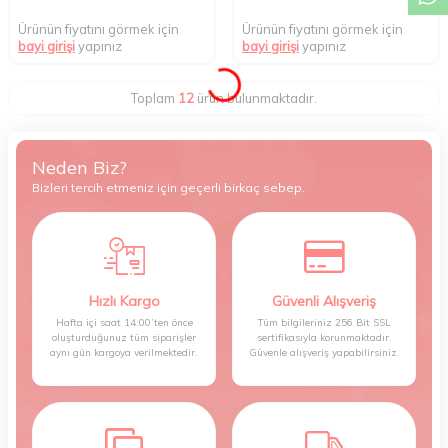
Ürünün fiyatını görmek için
Ürünün fiyatını görmek için
bayi girişi
yapınız
bayi girişi
yapınız
Toplam
12
ürün bulunmaktadır.
Neden Biz?
Bizleri tercih etmeniz için geçerli birkaç sebep.
Hızlı Kargo
Güvenli Alışveriş
Hafta içi saat 14:00’ten önce
Tüm bilgileriniz 256 Bit SSL
oluşturduğunuz tüm siparişler
sertifikasıyla korunmaktadır.
aynı gün kargoya verilmektedir.
Güvenle alışveriş yapabilirsiniz.