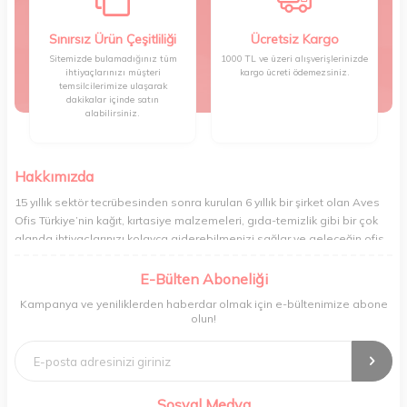
Sınırsız Ürün Çeşitliliği
Ücretsiz Kargo
Sitemizde bulamadığınız tüm
1000 TL ve üzeri alışverişlerinizde
ihtiyaçlarınızı müşteri
kargo ücreti ödemezsiniz.
temsilcilerimize ulaşarak
dakikalar içinde satın
alabilirsiniz.
Hakkımızda
15 yıllık sektör tecrübesinden sonra kurulan 6 yıllık bir şirket olan Aves
Ofis Türkiye’nin kağıt, kırtasiye malzemeleri, gıda-temizlik gibi bir çok
alanda ihtiyaçlarınızı kolayca giderebilmenizi sağlar ve geleceğin ofis
yönetimi rahatlığıyla bugünden tanışabilmenize olanak tanır. Ofisinizin
veya yaşam alanınızın tüm ihtiyaçlarını yüksek kalitedeki ürünleriyle
E-Bülten Aboneliği
gideren ve gelişmiş ağıyla sizi benzersiz bir süratle tanıştıran Aves ,
Kampanya ve yeniliklerden haberdar olmak için e-bültenimize abone
şirket ve işyeri yönetimini her zamankinden daha profesyonel bir hâle
olun!
getirir. Ev alışverişi, okul alışverişi ve işyeri alışverişi gibi ihtiyaçlarınızı
kolayca karşılayabileceğiniz Aves , kaliteli ürünleri minimum sürede
tedarik edebilmenizi sağlar.
Sosyal Medya