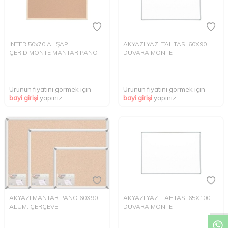
İNTER 50x70 AHŞAP
AKYAZI YAZI TAHTASI 60X90
ÇER.D.MONTE MANTAR PANO
DUVARA MONTE
Ürünün fiyatını görmek için
Ürünün fiyatını görmek için
bayi girişi
yapınız
bayi girişi
yapınız
W
h
t
s
a
p
p
D
e
s
e
H
a
t
t
AKYAZI MANTAR PANO 60X90
AKYAZI YAZI TAHTASI 65X100
ALÜM. ÇERÇEVE
DUVARA MONTE