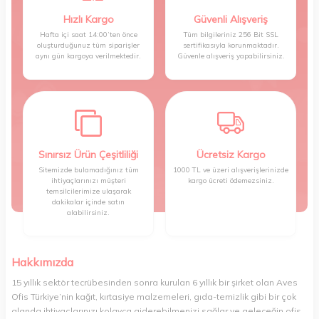
Hızlı Kargo
Güvenli Alışveriş
Hafta içi saat 14:00’ten önce
Tüm bilgileriniz 256 Bit SSL
oluşturduğunuz tüm siparişler
sertifikasıyla korunmaktadır.
aynı gün kargoya verilmektedir.
Güvenle alışveriş yapabilirsiniz.
Sınırsız Ürün Çeşitliliği
Ücretsiz Kargo
Sitemizde bulamadığınız tüm
1000 TL ve üzeri alışverişlerinizde
ihtiyaçlarınızı müşteri
kargo ücreti ödemezsiniz.
temsilcilerimize ulaşarak
dakikalar içinde satın
alabilirsiniz.
Hakkımızda
15 yıllık sektör tecrübesinden sonra kurulan 6 yıllık bir şirket olan Aves
Ofis Türkiye’nin kağıt, kırtasiye malzemeleri, gıda-temizlik gibi bir çok
alanda ihtiyaçlarınızı kolayca giderebilmenizi sağlar ve geleceğin ofis