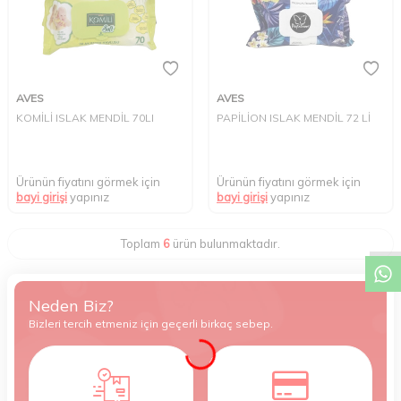
AVES
AVES
KOMİLİ ISLAK MENDİL 70LI
PAPİLİON ISLAK MENDİL 72 Lİ
Ürünün fiyatını görmek için
Ürünün fiyatını görmek için
bayi girişi
yapınız
bayi girişi
yapınız
W
h
t
s
a
p
p
D
e
s
e
H
a
t
t
Toplam
6
ürün bulunmaktadır.
Neden Biz?
Bizleri tercih etmeniz için geçerli birkaç sebep.