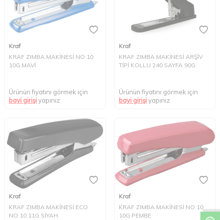
Kraf
Kraf
KRAF ZIMBA MAKİNESİ NO:10
KRAF ZIMBA MAKİNESİ ARŞİV
10G MAVİ
TİPİ KOLLU 240 SAYFA 90G
Ürünün fiyatını görmek için
Ürünün fiyatını görmek için
bayi girişi
yapınız
bayi girişi
yapınız
W
h
t
s
a
p
p
D
e
s
e
H
a
t
t
Kraf
Kraf
KRAF ZIMBA MAKİNESİ ECO
KRAF ZIMBA MAKİNESİ NO:10
NO:10 11G SİYAH
10G PEMBE