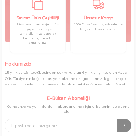
Sınırsız Ürün Çeşitliliği
Ücretsiz Kargo
Sitemizde bulamadığınız tüm
1000 TL ve üzeri alışverişlerinizde
ihtiyaçlarınızı müşteri
kargo ücreti ödemezsiniz.
temsilcilerimize ulaşarak
dakikalar içinde satın
alabilirsiniz.
Hakkımızda
15 yıllık sektör tecrübesinden sonra kurulan 6 yıllık bir şirket olan Aves
Ofis Türkiye’nin kağıt, kırtasiye malzemeleri, gıda-temizlik gibi bir çok
alanda ihtiyaçlarınızı kolayca giderebilmenizi sağlar ve geleceğin ofis
yönetimi rahatlığıyla bugünden tanışabilmenize olanak tanır. Ofisinizin
veya yaşam alanınızın tüm ihtiyaçlarını yüksek kalitedeki ürünleriyle
E-Bülten Aboneliği
gideren ve gelişmiş ağıyla sizi benzersiz bir süratle tanıştıran Aves ,
Kampanya ve yeniliklerden haberdar olmak için e-bültenimize abone
şirket ve işyeri yönetimini her zamankinden daha profesyonel bir hâle
olun!
getirir. Ev alışverişi, okul alışverişi ve işyeri alışverişi gibi ihtiyaçlarınızı
kolayca karşılayabileceğiniz Aves , kaliteli ürünleri minimum sürede
tedarik edebilmenizi sağlar.