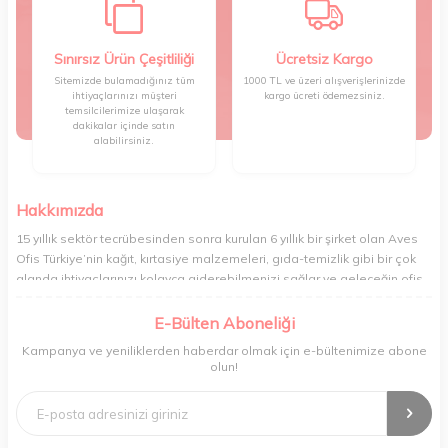
Sınırsız Ürün Çeşitliliği
Ücretsiz Kargo
Sitemizde bulamadığınız tüm
1000 TL ve üzeri alışverişlerinizde
ihtiyaçlarınızı müşteri
kargo ücreti ödemezsiniz.
temsilcilerimize ulaşarak
dakikalar içinde satın
alabilirsiniz.
Hakkımızda
15 yıllık sektör tecrübesinden sonra kurulan 6 yıllık bir şirket olan Aves
Ofis Türkiye’nin kağıt, kırtasiye malzemeleri, gıda-temizlik gibi bir çok
alanda ihtiyaçlarınızı kolayca giderebilmenizi sağlar ve geleceğin ofis
yönetimi rahatlığıyla bugünden tanışabilmenize olanak tanır. Ofisinizin
veya yaşam alanınızın tüm ihtiyaçlarını yüksek kalitedeki ürünleriyle
E-Bülten Aboneliği
gideren ve gelişmiş ağıyla sizi benzersiz bir süratle tanıştıran Aves ,
Kampanya ve yeniliklerden haberdar olmak için e-bültenimize abone
şirket ve işyeri yönetimini her zamankinden daha profesyonel bir hâle
olun!
getirir. Ev alışverişi, okul alışverişi ve işyeri alışverişi gibi ihtiyaçlarınızı
kolayca karşılayabileceğiniz Aves , kaliteli ürünleri minimum sürede
tedarik edebilmenizi sağlar.