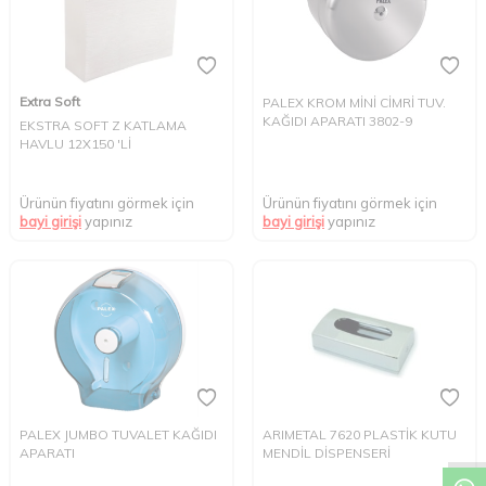
Extra Soft
PALEX KROM MİNİ CİMRİ TUV.
KAĞIDI APARATI 3802-9
EKSTRA SOFT Z KATLAMA
HAVLU 12X150 'Lİ
Ürünün fiyatını görmek için
Ürünün fiyatını görmek için
bayi girişi
yapınız
bayi girişi
yapınız
W
h
t
s
a
p
p
D
e
s
e
H
a
t
t
PALEX JUMBO TUVALET KAĞIDI
ARIMETAL 7620 PLASTİK KUTU
APARATI
MENDİL DİSPENSERİ