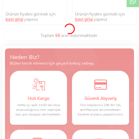
Ürünün fiyatını görmek için
Ürünün fiyatını görmek için
bayi girişi
yapınız
bayi girişi
yapınız
Toplam
66
ürün bulunmaktadır.
Neden Biz?
Bizleri tercih etmeniz için geçerli birkaç sebep.
Hızlı Kargo
Güvenli Alışveriş
Hafta içi saat 14:00’ten önce
Tüm bilgileriniz 256 Bit SSL
oluşturduğunuz tüm siparişler
sertifikasıyla korunmaktadır.
aynı gün kargoya verilmektedir.
Güvenle alışveriş yapabilirsiniz.