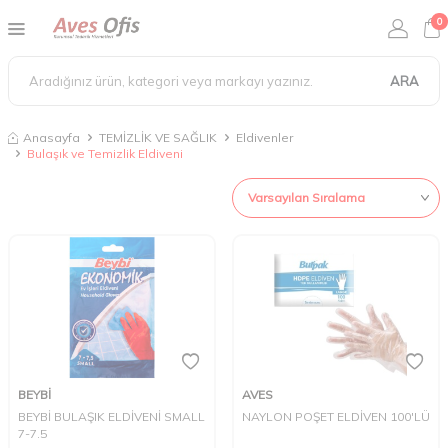
0
ARA
Anasayfa
TEMİZLİK VE SAĞLIK
Eldivenler
Bulaşık ve Temizlik Eldiveni
BEYBİ
AVES
BEYBİ BULAŞIK ELDİVENİ SMALL
NAYLON POŞET ELDİVEN 100'LÜ
7-7.5