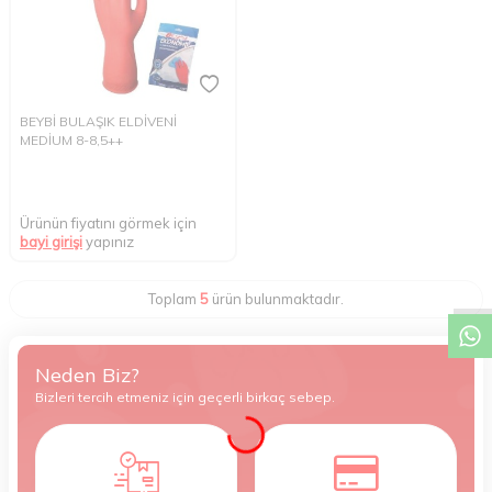
BEYBİ BULAŞIK ELDİVENİ
MEDİUM 8-8,5++
Ürünün fiyatını görmek için
bayi girişi
yapınız
W
h
t
s
a
p
p
D
e
s
e
H
a
t
t
Toplam
5
ürün bulunmaktadır.
Neden Biz?
Bizleri tercih etmeniz için geçerli birkaç sebep.