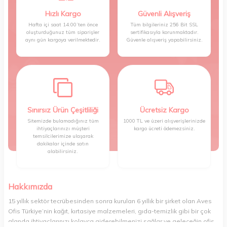
Hızlı Kargo
Güvenli Alışveriş
Hafta içi saat 14:00’ten önce
Tüm bilgileriniz 256 Bit SSL
oluşturduğunuz tüm siparişler
sertifikasıyla korunmaktadır.
aynı gün kargoya verilmektedir.
Güvenle alışveriş yapabilirsiniz.
Sınırsız Ürün Çeşitliliği
Ücretsiz Kargo
Sitemizde bulamadığınız tüm
1000 TL ve üzeri alışverişlerinizde
ihtiyaçlarınızı müşteri
kargo ücreti ödemezsiniz.
temsilcilerimize ulaşarak
dakikalar içinde satın
alabilirsiniz.
Hakkımızda
15 yıllık sektör tecrübesinden sonra kurulan 6 yıllık bir şirket olan Aves
Ofis Türkiye’nin kağıt, kırtasiye malzemeleri, gıda-temizlik gibi bir çok
alanda ihtiyaçlarınızı kolayca giderebilmenizi sağlar ve geleceğin ofis