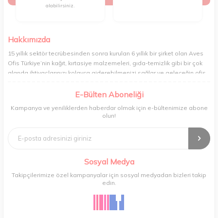
alabilirsiniz.
Hakkımızda
15 yıllık sektör tecrübesinden sonra kurulan 6 yıllık bir şirket olan Aves
Ofis Türkiye’nin kağıt, kırtasiye malzemeleri, gıda-temizlik gibi bir çok
alanda ihtiyaçlarınızı kolayca giderebilmenizi sağlar ve geleceğin ofis
yönetimi rahatlığıyla bugünden tanışabilmenize olanak tanır. Ofisinizin
veya yaşam alanınızın tüm ihtiyaçlarını yüksek kalitedeki ürünleriyle
E-Bülten Aboneliği
gideren ve gelişmiş ağıyla sizi benzersiz bir süratle tanıştıran Aves ,
Kampanya ve yeniliklerden haberdar olmak için e-bültenimize abone
şirket ve işyeri yönetimini her zamankinden daha profesyonel bir hâle
olun!
getirir. Ev alışverişi, okul alışverişi ve işyeri alışverişi gibi ihtiyaçlarınızı
kolayca karşılayabileceğiniz Aves , kaliteli ürünleri minimum sürede
tedarik edebilmenizi sağlar.
Sosyal Medya
Takipçilerimize özel kampanyalar için sosyal medyadan bizleri takip
edin.