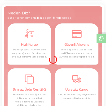
Neden Biz?
Bizleri tercih etmeniz için geçerli birkaç sebep.
W
h
t
s
a
p
p
D
e
s
e
H
a
t
t
Hızlı Kargo
Güvenli Alışveriş
Hafta içi saat 14:00’ten önce
Tüm bilgileriniz 256 Bit SSL
oluşturduğunuz tüm siparişler
sertifikasıyla korunmaktadır.
aynı gün kargoya verilmektedir.
Güvenle alışveriş yapabilirsiniz.
Sınırsız Ürün Çeşitliliği
Ücretsiz Kargo
Sitemizde bulamadığınız tüm
1000 TL ve üzeri alışverişlerinizde
ihtiyaçlarınızı müşteri
kargo ücreti ödemezsiniz.
temsilcilerimize ulaşarak
dakikalar içinde satın