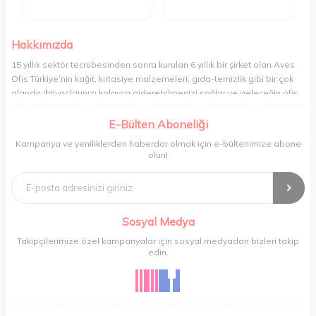
Hakkımızda
15 yıllık sektör tecrübesinden sonra kurulan 6 yıllık bir şirket olan Aves
Ofis Türkiye’nin kağıt, kırtasiye malzemeleri, gıda-temizlik gibi bir çok
alanda ihtiyaçlarınızı kolayca giderebilmenizi sağlar ve geleceğin ofis
yönetimi rahatlığıyla bugünden tanışabilmenize olanak tanır. Ofisinizin
veya yaşam alanınızın tüm ihtiyaçlarını yüksek kalitedeki ürünleriyle
E-Bülten Aboneliği
gideren ve gelişmiş ağıyla sizi benzersiz bir süratle tanıştıran Aves ,
Kampanya ve yeniliklerden haberdar olmak için e-bültenimize abone
şirket ve işyeri yönetimini her zamankinden daha profesyonel bir hâle
olun!
getirir. Ev alışverişi, okul alışverişi ve işyeri alışverişi gibi ihtiyaçlarınızı
kolayca karşılayabileceğiniz Aves , kaliteli ürünleri minimum sürede
tedarik edebilmenizi sağlar.
Sosyal Medya
Takipçilerimize özel kampanyalar için sosyal medyadan bizleri takip
edin.