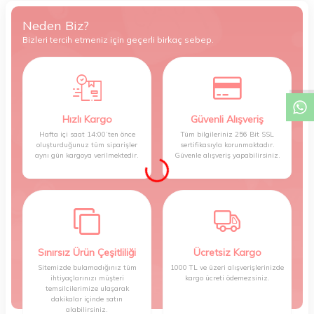
Neden Biz?
Bizleri tercih etmeniz için geçerli birkaç sebep.
W
h
t
s
a
p
p
D
e
s
e
H
a
t
t
Hızlı Kargo
Güvenli Alışveriş
Hafta içi saat 14:00’ten önce
Tüm bilgileriniz 256 Bit SSL
oluşturduğunuz tüm siparişler
sertifikasıyla korunmaktadır.
aynı gün kargoya verilmektedir.
Güvenle alışveriş yapabilirsiniz.
Sınırsız Ürün Çeşitliliği
Ücretsiz Kargo
Sitemizde bulamadığınız tüm
1000 TL ve üzeri alışverişlerinizde
ihtiyaçlarınızı müşteri
kargo ücreti ödemezsiniz.
temsilcilerimize ulaşarak
dakikalar içinde satın
alabilirsiniz.