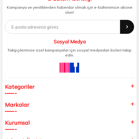
gideren ve gelişmiş ağıyla sizi benzersiz bir süratle tanıştıran Aves ,
Kampanya ve yeniliklerden haberdar olmak için e-bültenimize abone
şirket ve işyeri yönetimini her zamankinden daha profesyonel bir hâle
olun!
getirir. Ev alışverişi, okul alışverişi ve işyeri alışverişi gibi ihtiyaçlarınızı
kolayca karşılayabileceğiniz Aves , kaliteli ürünleri minimum sürede
tedarik edebilmenizi sağlar.
Sosyal Medya
Takipçilerimize özel kampanyalar için sosyal medyadan bizleri takip
edin.
Kategoriler
Markalar
Kurumsal