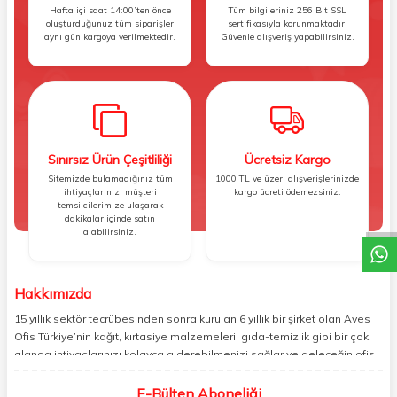
Hafta içi saat 14:00’ten önce
Tüm bilgileriniz 256 Bit SSL
oluşturduğunuz tüm siparişler
sertifikasıyla korunmaktadır.
aynı gün kargoya verilmektedir.
Güvenle alışveriş yapabilirsiniz.
Sınırsız Ürün Çeşitliliği
Ücretsiz Kargo
Sitemizde bulamadığınız tüm
1000 TL ve üzeri alışverişlerinizde
W
h
t
s
a
p
p
D
e
s
e
H
a
t
t
ihtiyaçlarınızı müşteri
kargo ücreti ödemezsiniz.
temsilcilerimize ulaşarak
dakikalar içinde satın
alabilirsiniz.
Hakkımızda
15 yıllık sektör tecrübesinden sonra kurulan 6 yıllık bir şirket olan Aves
Ofis Türkiye’nin kağıt, kırtasiye malzemeleri, gıda-temizlik gibi bir çok
alanda ihtiyaçlarınızı kolayca giderebilmenizi sağlar ve geleceğin ofis
yönetimi rahatlığıyla bugünden tanışabilmenize olanak tanır. Ofisinizin
veya yaşam alanınızın tüm ihtiyaçlarını yüksek kalitedeki ürünleriyle
E-Bülten Aboneliği