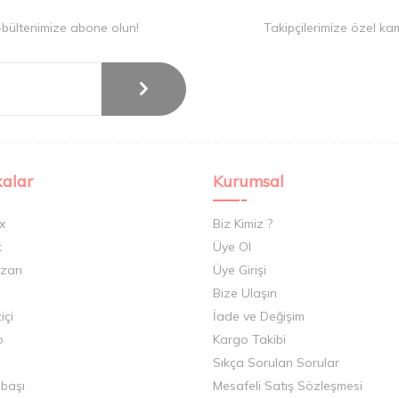
-bültenimize abone olun!
Takipçilerimize özel ka
alar
Kurumsal
x
Biz Kimiz ?
k
Üye Ol
zarı
Üye Girişi
Bize Ulaşın
içi
İade ve Değişim
o
Kargo Takibi
Sıkça Sorulan Sorular
ıbaşı
Mesafeli Satış Sözleşmesi