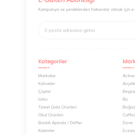
Kampanya ve yeniliklerden haberdar olmak için e
Kategoriler
Mark
Markalar
Active
Kahveler
Arçeli
Çaylar
Beypa
Isıtıcı
Bic
Temel Gıda Ürünleri
Boğaz
Okul Ürünleri
Caffe
Baskılı Ajanda / Defter
Dove
Kalemler
Eczac