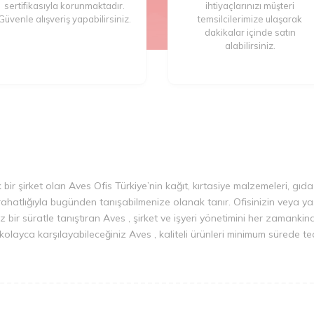
sertifikasıyla korunmaktadır.
ihtiyaçlarınızı müşteri
Güvenle alışveriş yapabilirsiniz.
temsilcilerimize ulaşarak
dakikalar içinde satın
alabilirsiniz.
k bir şirket olan Aves Ofis Türkiye’nin kağıt, kırtasiye malzemeleri, gıda
rahatlığıyla bugünden tanışabilmenize olanak tanır. Ofisinizin veya yaş
z bir süratle tanıştıran Aves , şirket ve işyeri yönetimini her zamankind
nızı kolayca karşılayabileceğiniz Aves , kaliteli ürünleri minimum sürede t