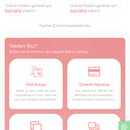
Ürünün fiyatını görmek için
Ürünün fiyatını görmek için
bayi girişi
yapınız
bayi girişi
yapınız
Toplam
2
ürün bulunmaktadır.
Neden Biz?
Bizleri tercih etmeniz için geçerli birkaç sebep.
Hızlı Kargo
Güvenli Alışveriş
Hafta içi saat 14:00’ten önce
Tüm bilgileriniz 256 Bit SSL
oluşturduğunuz tüm siparişler
sertifikasıyla korunmaktadır.
aynı gün kargoya verilmektedir.
Güvenle alışveriş yapabilirsiniz.
W
h
t
s
a
p
p
D
e
s
e
H
a
t
t