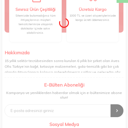
Sınırsız Ürün Çeşitliliği
Ücretsiz Kargo
Sitemizde bulamadığınız tüm
1000 TL ve üzeri alışverişlerinizde
ihtiyaçlarınızı müşteri
kargo ücreti ödemezsiniz.
temsilcilerimize ulaşarak
dakikalar içinde satın
alabilirsiniz.
Hakkımızda
15 yıllık sektör tecrübesinden sonra kurulan 6 yıllık bir şirket olan Aves
Ofis Türkiye’nin kağıt, kırtasiye malzemeleri, gıda-temizlik gibi bir çok
alanda ihtiyaçlarınızı kolayca giderebilmenizi sağlar ve geleceğin ofis
yönetimi rahatlığıyla bugünden tanışabilmenize olanak tanır. Ofisinizin
veya yaşam alanınızın tüm ihtiyaçlarını yüksek kalitedeki ürünleriyle
E-Bülten Aboneliği
gideren ve gelişmiş ağıyla sizi benzersiz bir süratle tanıştıran Aves ,
Kampanya ve yeniliklerden haberdar olmak için e-bültenimize abone
şirket ve işyeri yönetimini her zamankinden daha profesyonel bir hâle
olun!
getirir. Ev alışverişi, okul alışverişi ve işyeri alışverişi gibi ihtiyaçlarınızı
kolayca karşılayabileceğiniz Aves , kaliteli ürünleri minimum sürede
tedarik edebilmenizi sağlar.
Sosyal Medya