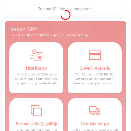
Toplam
11
ürün bulunmaktadır.
Neden Biz?
Bizleri tercih etmeniz için geçerli birkaç sebep.
Hızlı Kargo
Güvenli Alışveriş
Hafta içi saat 14:00’ten önce
Tüm bilgileriniz 256 Bit SSL
oluşturduğunuz tüm siparişler
sertifikasıyla korunmaktadır.
aynı gün kargoya verilmektedir.
Güvenle alışveriş yapabilirsiniz.
Sınırsız Ürün Çeşitliliği
Ücretsiz Kargo
Sitemizde bulamadığınız tüm
1000 TL ve üzeri alışverişlerinizde