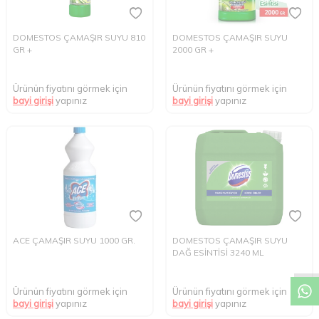
DOMESTOS ÇAMAŞIR SUYU 810
DOMESTOS ÇAMAŞIR SUYU
GR +
2000 GR +
Ürünün fiyatını görmek için
Ürünün fiyatını görmek için
bayi girişi
yapınız
bayi girişi
yapınız
W
h
t
s
a
p
p
D
e
s
e
H
a
t
t
ACE ÇAMAŞIR SUYU 1000 GR.
DOMESTOS ÇAMAŞIR SUYU
DAĞ ESİNTİSİ 3240 ML
Ürünün fiyatını görmek için
Ürünün fiyatını görmek için
bayi girişi
yapınız
bayi girişi
yapınız