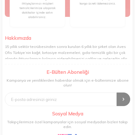
ihtiyaçlarınızı müşteri
kargo ücreti ödemezsiniz.
temsilcilerimize ulaşarak
dakikalar içinde satın
alabilirsiniz.
Hakkımızda
15 yıllık sektör tecrübesinden sonra kurulan 6 yıllık bir şirket olan Aves
Ofis Türkiye’nin kağıt, kırtasiye malzemeleri, gıda-temizlik gibi bir çok
alanda ihtiyaçlarınızı kolayca giderebilmenizi sağlar ve geleceğin ofis
yönetimi rahatlığıyla bugünden tanışabilmenize olanak tanır. Ofisinizin
veya yaşam alanınızın tüm ihtiyaçlarını yüksek kalitedeki ürünleriyle
E-Bülten Aboneliği
gideren ve gelişmiş ağıyla sizi benzersiz bir süratle tanıştıran Aves ,
Kampanya ve yeniliklerden haberdar olmak için e-bültenimize abone
şirket ve işyeri yönetimini her zamankinden daha profesyonel bir hâle
olun!
getirir. Ev alışverişi, okul alışverişi ve işyeri alışverişi gibi ihtiyaçlarınızı
kolayca karşılayabileceğiniz Aves , kaliteli ürünleri minimum sürede
tedarik edebilmenizi sağlar.
Sosyal Medya
Takipçilerimize özel kampanyalar için sosyal medyadan bizleri takip
edin.