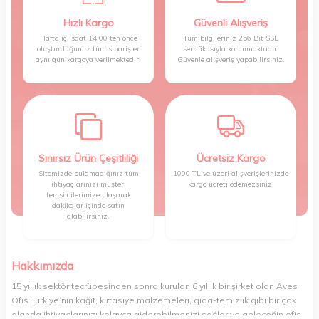
Hızlı Kargo
Güvenli Alışveriş
Hafta içi saat 14:00’ten önce
Tüm bilgileriniz 256 Bit SSL
oluşturduğunuz tüm siparişler
sertifikasıyla korunmaktadır.
aynı gün kargoya verilmektedir.
Güvenle alışveriş yapabilirsiniz.
Sınırsız Ürün Çeşitliliği
Ücretsiz Kargo
Sitemizde bulamadığınız tüm
1000 TL ve üzeri alışverişlerinizde
ihtiyaçlarınızı müşteri
kargo ücreti ödemezsiniz.
temsilcilerimize ulaşarak
dakikalar içinde satın
alabilirsiniz.
Hakkımızda
15 yıllık sektör tecrübesinden sonra kurulan 6 yıllık bir şirket olan Aves
Ofis Türkiye’nin kağıt, kırtasiye malzemeleri, gıda-temizlik gibi bir çok
alanda ihtiyaçlarınızı kolayca giderebilmenizi sağlar ve geleceğin ofis