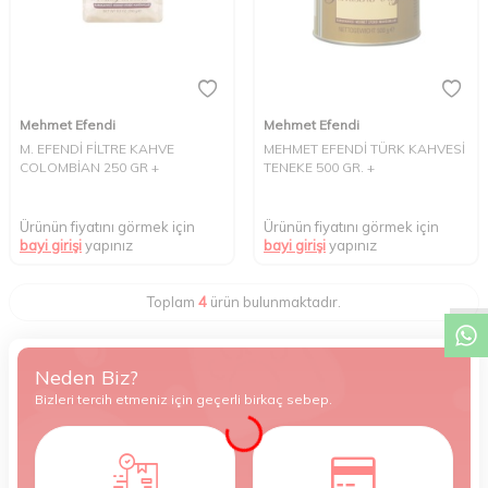
Mehmet Efendi
Mehmet Efendi
M. EFENDİ FİLTRE KAHVE
MEHMET EFENDİ TÜRK KAHVESİ
COLOMBİAN 250 GR +
TENEKE 500 GR. +
Ürünün fiyatını görmek için
Ürünün fiyatını görmek için
bayi girişi
yapınız
bayi girişi
yapınız
W
h
t
s
a
p
p
D
e
s
e
H
a
t
t
Toplam
4
ürün bulunmaktadır.
Neden Biz?
Bizleri tercih etmeniz için geçerli birkaç sebep.