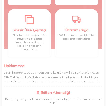
Sınırsız Ürün Çeşitliliği
Ücretsiz Kargo
Sitemizde bulamadığınız tüm
1000 TL ve üzeri alışverişlerinizde
ihtiyaçlarınızı müşteri
kargo ücreti ödemezsiniz.
temsilcilerimize ulaşarak
dakikalar içinde satın
alabilirsiniz.
Hakkımızda
15 yıllık sektör tecrübesinden sonra kurulan 6 yıllık bir şirket olan Aves
Ofis Türkiye’nin kağıt, kırtasiye malzemeleri, gıda-temizlik gibi bir çok
alanda ihtiyaçlarınızı kolayca giderebilmenizi sağlar ve geleceğin ofis
yönetimi rahatlığıyla bugünden tanışabilmenize olanak tanır. Ofisinizin
veya yaşam alanınızın tüm ihtiyaçlarını yüksek kalitedeki ürünleriyle
E-Bülten Aboneliği
gideren ve gelişmiş ağıyla sizi benzersiz bir süratle tanıştıran Aves ,
Kampanya ve yeniliklerden haberdar olmak için e-bültenimize abone
şirket ve işyeri yönetimini her zamankinden daha profesyonel bir hâle
olun!
getirir. Ev alışverişi, okul alışverişi ve işyeri alışverişi gibi ihtiyaçlarınızı