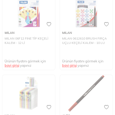
MILAN
MILAN
MILAN 06F12 FINE TİP KEÇELİ
MILAN 0612610 BRUSH FIRÇA
KALEM - 12 Lİ
UÇLU KEÇELİ KALEM - 10 LU
Ürünün fiyatını görmek için
Ürünün fiyatını görmek için
bayi girişi
yapınız
bayi girişi
yapınız
W
h
t
s
a
p
p
D
e
s
e
H
a
t
t