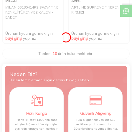
MILAN
AVES
MILAN 06180414PS SWAY FINE
ARTLİNE SUPREME FİNEPEN
RENKLİ TÜKENMEZ KALEM -
KIRMIZI
5ADET
Ürünün fiyatını görmek için
Ürünün fiyatını görmek için
bayi girişi
yapınız
bayi girişi
yapınız
Toplam
10
ürün bulunmaktadır.
Neden Biz?
Bizleri tercih etmeniz için geçerli birkaç sebep.
Hızlı Kargo
Güvenli Alışveriş
Hafta içi saat 14:00’ten önce
Tüm bilgileriniz 256 Bit SSL
oluşturduğunuz tüm siparişler
sertifikasıyla korunmaktadır.
aynı gün kargoya verilmektedir.
Güvenle alışveriş yapabilirsiniz.