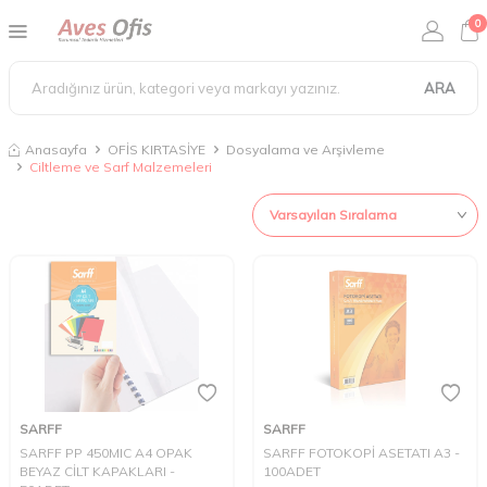
0
ARA
Anasayfa
OFİS KIRTASİYE
Dosyalama ve Arşivleme
Ciltleme ve Sarf Malzemeleri
SARFF
SARFF
SARFF PP 450MIC A4 OPAK
SARFF FOTOKOPİ ASETATI A3 -
BEYAZ CİLT KAPAKLARI -
100ADET