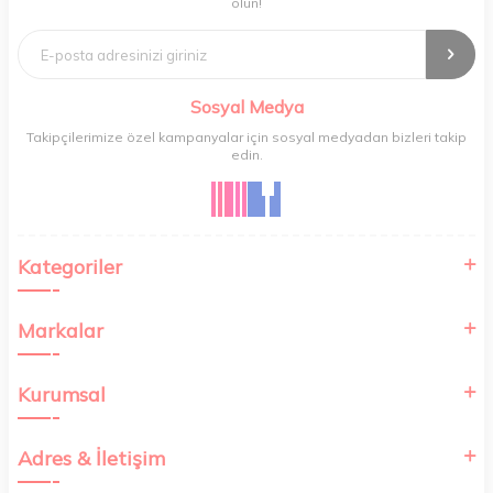
olun!
getirir. Ev alışverişi, okul alışverişi ve işyeri alışverişi gibi ihtiyaçlarınızı
kolayca karşılayabileceğiniz Aves , kaliteli ürünleri minimum sürede
tedarik edebilmenizi sağlar.
Sosyal Medya
Takipçilerimize özel kampanyalar için sosyal medyadan bizleri takip
edin.
Kategoriler
Markalar
Kurumsal
Adres & İletişim