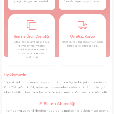
aynı gün kargoya verilmektedir.
Güvenle alışveriş yapabilirsiniz.
Sınırsız Ürün Çeşitliliği
Ücretsiz Kargo
Sitemizde bulamadığınız tüm
1000 TL ve üzeri alışverişlerinizde
ihtiyaçlarınızı müşteri
kargo ücreti ödemezsiniz.
temsilcilerimize ulaşarak
dakikalar içinde satın
alabilirsiniz.
Hakkımızda
15 yıllık sektör tecrübesinden sonra kurulan 6 yıllık bir şirket olan Aves
Ofis Türkiye’nin kağıt, kırtasiye malzemeleri, gıda-temizlik gibi bir çok
alanda ihtiyaçlarınızı kolayca giderebilmenizi sağlar ve geleceğin ofis
yönetimi rahatlığıyla bugünden tanışabilmenize olanak tanır. Ofisinizin
veya yaşam alanınızın tüm ihtiyaçlarını yüksek kalitedeki ürünleriyle
E-Bülten Aboneliği
gideren ve gelişmiş ağıyla sizi benzersiz bir süratle tanıştıran Aves ,
Kampanya ve yeniliklerden haberdar olmak için e-bültenimize abone
şirket ve işyeri yönetimini her zamankinden daha profesyonel bir hâle