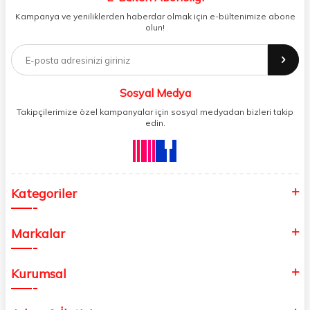
gideren ve gelişmiş ağıyla sizi benzersiz bir süratle tanıştıran Aves ,
Kampanya ve yeniliklerden haberdar olmak için e-bültenimize abone
şirket ve işyeri yönetimini her zamankinden daha profesyonel bir hâle
olun!
getirir. Ev alışverişi, okul alışverişi ve işyeri alışverişi gibi ihtiyaçlarınızı
kolayca karşılayabileceğiniz Aves , kaliteli ürünleri minimum sürede
tedarik edebilmenizi sağlar.
Sosyal Medya
Takipçilerimize özel kampanyalar için sosyal medyadan bizleri takip
edin.
Kategoriler
Markalar
Kurumsal