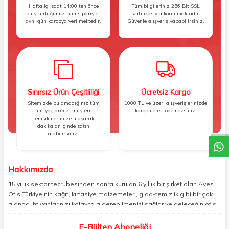
Hafta içi saat 14:00’ten önce
Tüm bilgileriniz 256 Bit SSL
oluşturduğunuz tüm siparişler
sertifikasıyla korunmaktadır.
aynı gün kargoya verilmektedir.
Güvenle alışveriş yapabilirsiniz.
Sınırsız Ürün Çeşitliliği
Ücretsiz Kargo
Sitemizde bulamadığınız tüm
1000 TL ve üzeri alışverişlerinizde
W
h
t
s
a
p
p
D
e
s
e
H
a
t
t
ihtiyaçlarınızı müşteri
kargo ücreti ödemezsiniz.
temsilcilerimize ulaşarak
dakikalar içinde satın
alabilirsiniz.
Hakkımızda
15 yıllık sektör tecrübesinden sonra kurulan 6 yıllık bir şirket olan Aves
Ofis Türkiye’nin kağıt, kırtasiye malzemeleri, gıda-temizlik gibi bir çok
alanda ihtiyaçlarınızı kolayca giderebilmenizi sağlar ve geleceğin ofis
yönetimi rahatlığıyla bugünden tanışabilmenize olanak tanır. Ofisinizin
veya yaşam alanınızın tüm ihtiyaçlarını yüksek kalitedeki ürünleriyle
E-Bülten Aboneliği