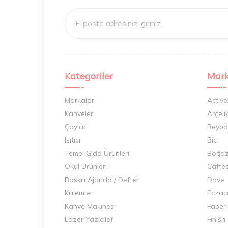
Kategoriler
Mark
Markalar
Active
Kahveler
Arçeli
Çaylar
Beypa
Isıtıcı
Bic
Temel Gıda Ürünleri
Boğaz
Okul Ürünleri
Caffe
Baskılı Ajanda / Defter
Dove
Kalemler
Eczac
Kahve Makinesi
Faber
Lazer Yazıcılar
Finish