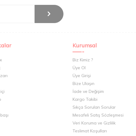
alar
Kurumsal
x
Biz Kimiz ?
k
Üye Ol
zarı
Üye Girişi
Bize Ulaşın
içi
İade ve Değişim
o
Kargo Takibi
Sıkça Sorulan Sorular
ıbaşı
Mesafeli Satış Sözleşmesi
Veri Koruma ve Gizlilik
Teslimat Koşulları