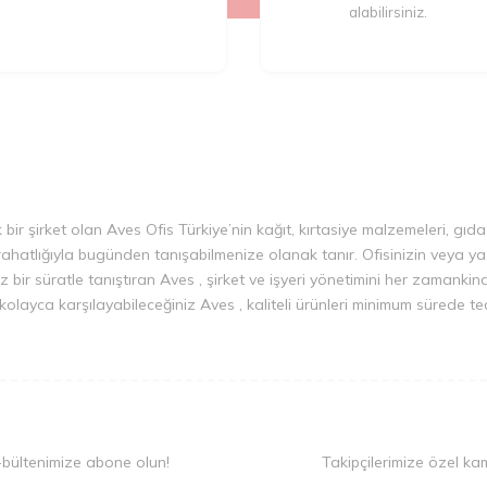
alabilirsiniz.
k bir şirket olan Aves Ofis Türkiye’nin kağıt, kırtasiye malzemeleri, gıda
rahatlığıyla bugünden tanışabilmenize olanak tanır. Ofisinizin veya yaş
z bir süratle tanıştıran Aves , şirket ve işyeri yönetimini her zamankind
nızı kolayca karşılayabileceğiniz Aves , kaliteli ürünleri minimum sürede t
-bültenimize abone olun!
Takipçilerimize özel ka