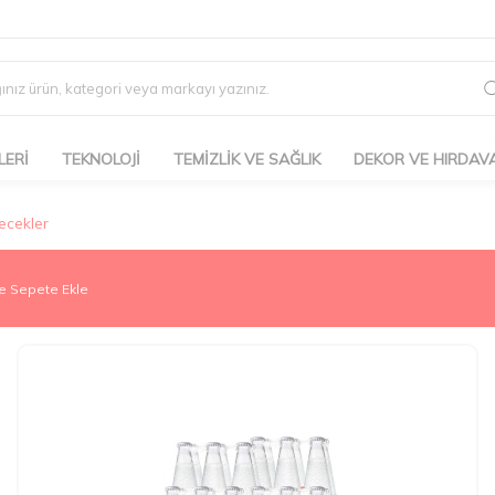
LERİ
TEKNOLOJİ
TEMİZLİK VE SAĞLIK
DEKOR VE HIRDAV
çecekler
e Sepete Ekle