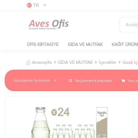
TR
OFİS KIRTASİYE
GIDA VE MUTFAK
KAĞIT ÜRÜN
Anasayfa
GIDA VE MUTFAK
İçecekler
Gazlı İ
Seçilenleri Karşılaştır
Seç v