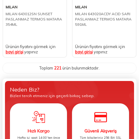
MILAN
MILAN
MILAN 643012SN SUNSET
MILAN 643020ACDY ACID SARI
PASLANMAZ TERMOS MATARA
PASLANMAZ TERMOS MATARA
354ML
591ML
Ürünün fiyatını görmek için
Ürünün fiyatını görmek için
bayi girişi
yapınız
bayi girişi
yapınız
Toplam
221
ürün bulunmaktadır.
Neden Biz?
Bizleri tercih etmeniz için geçerli birkaç sebep.
Hızlı Kargo
Güvenli Alışveriş
Hafta içi saat 14:00’ten önce
Tüm bilgileriniz 256 Bit SSL