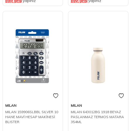
bayi girişi
yapınız
bayi girişi
yapınız
MILAN
MILAN
MILAN 159906SLBBL SILVER 10
MILAN 643012BG 1918 BEYAZ
HANE MAVİ HESAP MAKİNESİ
PASLANMAZ TERMOS MATARA
BLISTER
354ML