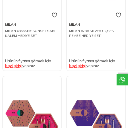
MILAN
MILAN
MILAN 6355SNY SUNSET SARI
MILAN 8738 SILVER ÜÇGEN
KALEM HEDİYE SET
PEMBE HEDİYE SETİ
W
h
t
s
a
p
p
D
e
s
e
H
a
t
t
Ürünün fiyatını görmek için
Ürünün fiyatını görmek için
bayi girişi
yapınız
bayi girişi
yapınız