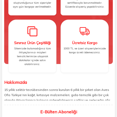
oluşturduğunuz tüm siparişler
sertifikasıyla korunmaktadır.
aynı gün kargoya verilmektedir.
Güvenle alışveriş yapabilirsiniz.
Sınırsız Ürün Çeşitliliği
Ücretsiz Kargo
Sitemizde bulamadığınız tüm
1000 TL ve üzeri alışverişlerinizde
ihtiyaçlarınızı müşteri
kargo ücreti ödemezsiniz.
temsilcilerimize ulaşarak
dakikalar içinde satın
alabilirsiniz.
Hakkımızda
15 yıllık sektör tecrübesinden sonra kurulan 6 yıllık bir şirket olan Aves
Ofis Türkiye’nin kağıt, kırtasiye malzemeleri, gıda-temizlik gibi bir çok
alanda ihtiyaçlarınızı kolayca giderebilmenizi sağlar ve geleceğin ofis
yönetimi rahatlığıyla bugünden tanışabilmenize olanak tanır. Ofisinizin
veya yaşam alanınızın tüm ihtiyaçlarını yüksek kalitedeki ürünleriyle
E-Bülten Aboneliği
gideren ve gelişmiş ağıyla sizi benzersiz bir süratle tanıştıran Aves ,