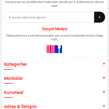
Kampanya ve yeniliklerden haberdar olmak için e-bültenimize abone
şirket ve işyeri yönetimini her zamankinden daha profesyonel bir hâle
olun!
getirir. Ev alışverişi, okul alışverişi ve işyeri alışverişi gibi ihtiyaçlarınızı
kolayca karşılayabileceğiniz Aves , kaliteli ürünleri minimum sürede
tedarik edebilmenizi sağlar.
Sosyal Medya
Takipçilerimize özel kampanyalar için sosyal medyadan bizleri takip
edin.
Kategoriler
Markalar
Kurumsal
Adres & İletişim