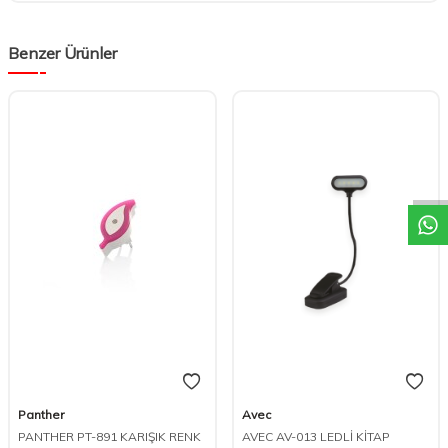
Benzer Ürünler
W
h
t
s
a
p
p
D
e
s
e
H
a
t
t
Panther
Avec
PANTHER PT-891 KARIŞIK RENK
AVEC AV-013 LEDLİ KİTAP