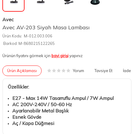
Avec
Avec AV-203 Siyah Masa Lambası
Ürün Kodu:
M-012.003.006
Barkod:
M-8680215122265
Ürünün fiyatını görmek için
bayi girişi
yapınız
Yorum
Ürün Açıklaması
Tavsiye Et
İade K
Özellikler:
E27 - Max 14W Tasarruflu Ampul / 7W Ampul
AC 200V-240V / 50-60 Hz
Ayarlanabilir Metal Başlık
Esnek Gövde
Aç / Kapa Düğmesi