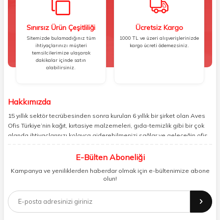
Sınırsız Ürün Çeşitliliği
Ücretsiz Kargo
Sitemizde bulamadığınız tüm
1000 TL ve üzeri alışverişlerinizde
ihtiyaçlarınızı müşteri
kargo ücreti ödemezsiniz.
temsilcilerimize ulaşarak
dakikalar içinde satın
alabilirsiniz.
Hakkımızda
15 yıllık sektör tecrübesinden sonra kurulan 6 yıllık bir şirket olan Aves
Ofis Türkiye’nin kağıt, kırtasiye malzemeleri, gıda-temizlik gibi bir çok
alanda ihtiyaçlarınızı kolayca giderebilmenizi sağlar ve geleceğin ofis
yönetimi rahatlığıyla bugünden tanışabilmenize olanak tanır. Ofisinizin
veya yaşam alanınızın tüm ihtiyaçlarını yüksek kalitedeki ürünleriyle
E-Bülten Aboneliği
gideren ve gelişmiş ağıyla sizi benzersiz bir süratle tanıştıran Aves ,
Kampanya ve yeniliklerden haberdar olmak için e-bültenimize abone
şirket ve işyeri yönetimini her zamankinden daha profesyonel bir hâle
olun!
getirir. Ev alışverişi, okul alışverişi ve işyeri alışverişi gibi ihtiyaçlarınızı
kolayca karşılayabileceğiniz Aves , kaliteli ürünleri minimum sürede
tedarik edebilmenizi sağlar.