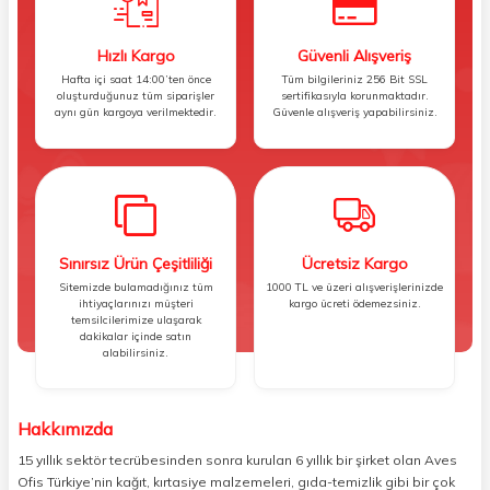
Hızlı Kargo
Güvenli Alışveriş
Hafta içi saat 14:00’ten önce
Tüm bilgileriniz 256 Bit SSL
oluşturduğunuz tüm siparişler
sertifikasıyla korunmaktadır.
aynı gün kargoya verilmektedir.
Güvenle alışveriş yapabilirsiniz.
Sınırsız Ürün Çeşitliliği
Ücretsiz Kargo
Sitemizde bulamadığınız tüm
1000 TL ve üzeri alışverişlerinizde
ihtiyaçlarınızı müşteri
kargo ücreti ödemezsiniz.
temsilcilerimize ulaşarak
dakikalar içinde satın
alabilirsiniz.
Hakkımızda
15 yıllık sektör tecrübesinden sonra kurulan 6 yıllık bir şirket olan Aves
Ofis Türkiye’nin kağıt, kırtasiye malzemeleri, gıda-temizlik gibi bir çok