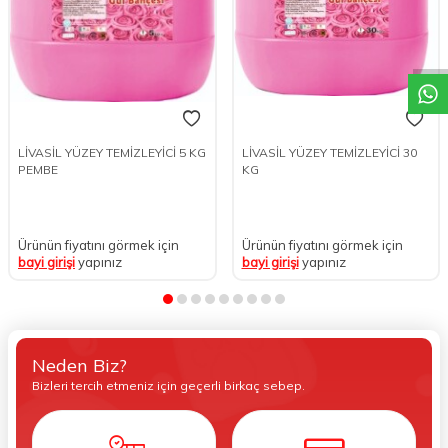
W
h
t
s
a
p
p
D
e
s
e
H
a
t
t
LİVASİL YÜZEY TEMİZLEYİCİ 5 KG
LİVASİL YÜZEY TEMİZLEYİCİ 30
PEMBE
KG
Ürünün fiyatını görmek için
Ürünün fiyatını görmek için
bayi girişi
yapınız
bayi girişi
yapınız
Neden Biz?
Bizleri tercih etmeniz için geçerli birkaç sebep.