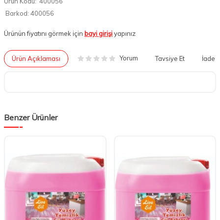
Ürün Kodu:
400056
Barkod:
400056
Ürünün fiyatını görmek için
bayi girişi
yapınız
Yorum
Ürün Açıklaması
Tavsiye Et
İade K
Benzer Ürünler